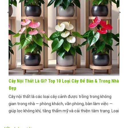
<
>
ên
Thi 
Đẹp
g
Thi 
 kỷ
bộ l
 Nhật
cây 
–10m²
thủy
Cây Nội Thất Là Gì? Top 10 Loại Cây Để Bàn & Trong Nhà
Đẹp
Cây nội thất là các loại cây cảnh được trồng trong không
gian trong nhà — phòng khách, văn phòng, bàn làm việc —
giúp lọc không khí, tăng thẩm mỹ và cải thiện tâm trạng. Loại
phổ biến nhất gồm: trầu bà, cây đế vương, lưỡi hổ, kim tiền và
sen đá. Trong nhịp […]