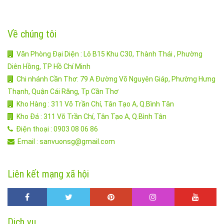
giúp
phổ 
sen 
Về chúng tôi
Văn Phòng Đại Diện : Lô B15 Khu C30, Thành Thái , Phường
Diên Hồng, TP Hồ Chí Minh
Chi nhánh Cần Thơ: 79 A Đường Võ Nguyên Giáp, Phường Hưng
Thạnh, Quận Cái Răng, Tp Cần Thơ
Kho Hàng : 311 Võ Trần Chí, Tân Tạo A, Q.Bình Tân
Kho Đá : 311 Võ Trần Chí, Tân Tạo A, Q.Bình Tân
Điện thoại : 0903 08 06 86
Email : sanvuonsg@gmail.com
Liên kết mạng xã hội
Dịch vụ