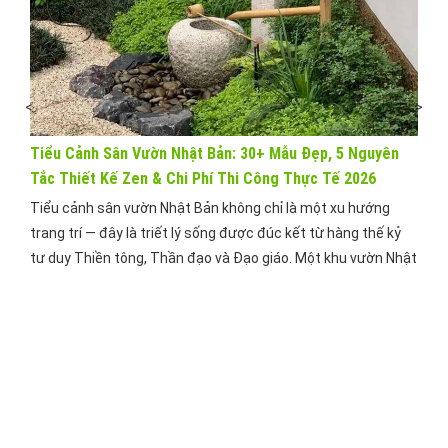
<
>
Mẫu
Tiểu Cảnh Sân Vườn Nhật Bản: 30+ Mẫu Đẹp, 5 Nguyên
Tắc Thiết Kế Zen & Chi Phí Thi Công Thực Tế 2026
non
Tiểu cảnh sân vườn Nhật Bản không chỉ là một xu hướng
 hợp
trang trí — đây là triết lý sống được đúc kết từ hàng thế kỷ
ong
tư duy Thiền tông, Thần đạo và Đạo giáo. Một khu vườn Nhật
[…]
Bản thu nhỏ đúng nghĩa có thể biến diện tích sân chỉ 5–10m²
thành không […]
Cây 
Đẹp
Cây 
gian